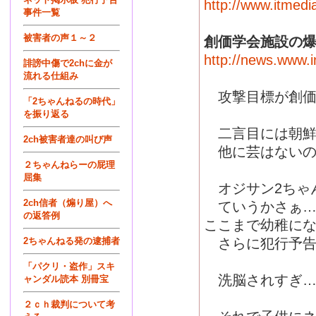
http://www.itmedi
事件一覧
被害者の声１～２
創価学会施設の爆
http://news.www.
誹謗中傷で2chに金が
流れる仕組み
攻撃目標が創価
「2ちゃんねるの時代」
を振り返る
二言目には朝鮮
2ch被害者達の叫び声
他に芸はないの
２ちゃんねらーの屁理
屈集
オジサン2ちゃ
2ch信者（煽り屋）へ
ていうかさぁ…
の返答例
ここまで幼稚に
2ちゃんねる発の逮捕者
さらに犯行予告
「パクリ・盗作」スキ
洗脳されすぎ…
ャンダル読本 別冊宝
２ｃｈ裁判について考