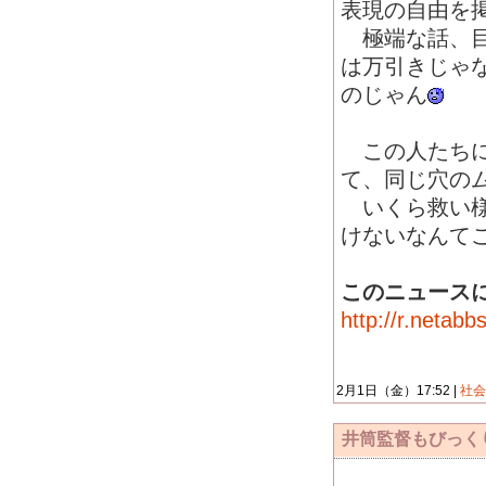
表現の自由を
極端な話、目
は万引きじゃ
のじゃん
この人たちに
て、同じ穴の
いくら救い様
けないなんて
このニュース
http://r.netab
2月1日（金）17:52 |
社
井筒監督もびっくり