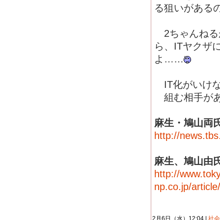
る狙いがある
2ちゃんねる
ら、ITヤク
よ……
IT化がいけ
組む相手があ
麻生・鳩山両
http://news.tb
麻生、鳩山由
http://www.tok
np.co.jp/artic
2月6日（水）12:04 |
社