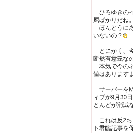
ひろゆきのイ
屈ばかりだね
ほんとうにあ
いないの？
とにかく、今
断然有意義な
本気で今のネ
値はあります
サーバーをMic
ィブが9月30
とんどが消滅
これは反2ち
ト君臨記事を