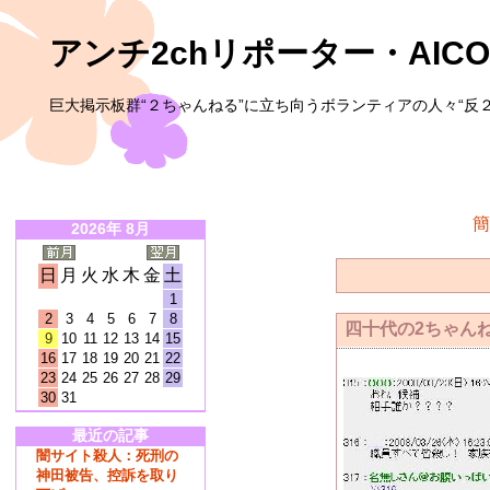
アンチ2chリポーター・AICO
巨大掲示板群“２ちゃんねる”に立ち向うボランティアの人々“反２
簡
2026年 8月
日
月
火
水
木
金
土
1
2
3
4
5
6
7
8
四十代の2ちゃん
9
10
11
12
13
14
15
16
17
18
19
20
21
22
23
24
25
26
27
28
29
30
31
最近の記事
闇サイト殺人：死刑の
神田被告、控訴を取り