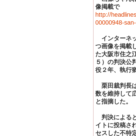
像掲載で
http://headlin
00000948-san-
インターネッ
つ画像を掲載
た大阪市住之
５）の判決公
役２年、執行
栗田裁判長は
数を維持して
と指摘した。
判決によると
イトに投稿さ
セスした不特