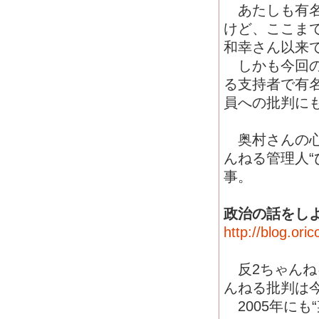
あたしも有名
けど、ここま
和幸さん以来
しかも今回の
る支持者で有名
員への批判に
奥村さんの心
んねる管理人“
事。
政治の話をし
http://blog.ori
反2ちゃんね
んねる批判は
2005年にも