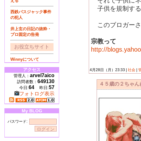
それで子供にネ
える
子供を規制する
西鉄バスジャック事件
の犯人
このブロガーさ
井上玄の日記の抜粋・
プロ固定の告発
宗教って
お役立ちサイト
http://blogs.yah
Winnyについて
アクセス
4月28日（月）23:33 |
社会
|
arvel7aico
管理人：
649130
訪問者数：
４５歳の２ちゃん
64
57
今日:
昨日:
フォトログ表示
My BLOG
パスワード: