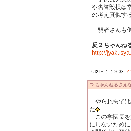
や名誉毀損は
の考え真似す
弱者さんも似
反２ちゃんね
http://jyakusy
4月21日（月）20:33 |
イ
“2ちゃんねるさえ
やられ損では
た
この学園長を
にしないために