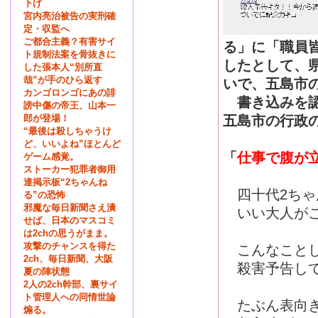
下げ
宮内亮治被告の実刑確
定・収監へ
ご都合主義？有害サイ
る」に「職員
ト規制法案を骨抜きに
したとして、
した張本人“別所直
哉”が手のひら返す
いで、五島市
カンゴロンゴにあの誹
書き込みを認
謗中傷の帝王、山本一
郎が登場！
五島市の行政
“最後は殺しちゃうけ
ど、いいよね”ほとんど
「
仕事で腹が
ゲーム感覚。
ストーカー犯罪者御用
達掲示板“2ちゃんね
四十代2ちゃ
る”の恐怖
邪魔な毎日新聞さえ潰
いい大人がこ
せば、日本のマスコミ
は2chの思うがまま。
攻撃のチャンスを得た
こんなことし
2ch、毎日新聞、大阪
殺害予告して
夏の陣状態
2人の2ch幹部、裏サイ
ト管理人への同情世論
たぶん表向き
煽る。