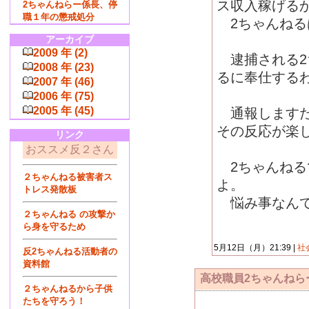
ス収入稼げる
2ちゃんねらー係長、停
職１年の懲戒処分
2ちゃんねる
アーカイブ
2009 年 (2)
逮捕される2
2008 年 (23)
るに奉仕する
2007 年 (46)
2006 年 (75)
2005 年 (45)
通報しますた
その反応が楽
リンク
おススメ反２さん
2ちゃんねる
２ちゃんねる被害者ス
よ。
トレス発散板
悩み事なんて
２ちゃんねる の攻撃か
ら身を守るため
5月12日（月）21:39 |
社
反2ちゃんねる活動者の
資料館
高校職員2ちゃんねら
２ちゃんねるから子供
たちを守ろう！