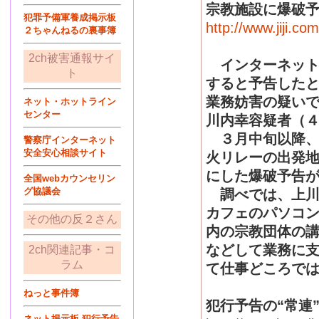
宗教施設に爆破
犯罪予備軍養成掲示板
http://www.jiji.
２ちゃんねるの裏事簿
2ch被害通報サイ
インターネット
ト
すると予告した
業務妨害の疑い
ネット・ホットライン
センター
川内幸容疑者（
３月中旬以降、
警察庁インターネット
安全安心相談サイト
火リレーの出発
にした爆破予告
全国webカウンセリン
グ協議会
調べでは、上川
カフェのパソコ
その他の反２さん
内の宗教団体の
などして業務に
2ch関連記事・コ
ラム
て仕事どころで
ねっと事件簿
犯行予告の“常連
ネット掲示板 犯行予告