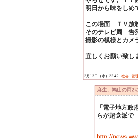
やらせです。！！
明日から味をしめ
この場面 ＴＶ放
そのテレビ局 告
撮影の模様とカメ
宜しくお願い致し
2月13日（水）22:42 |
社会
|
管
麻生、鳩山の両2
「電子地方政
らが超党派で
http://news.www