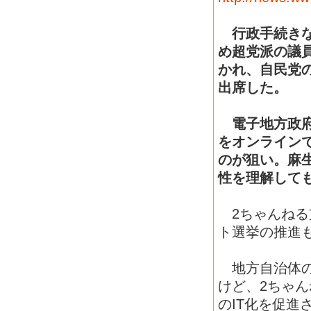
行政手続きな
め超党派の議
かれ、自民党
出席した。
電子地方政府
をオンライン
のが狙い。麻
性を理解して
2ちゃんねる
ト選挙の推進
地方自治体の
けど、2ちゃ
のIT化を促