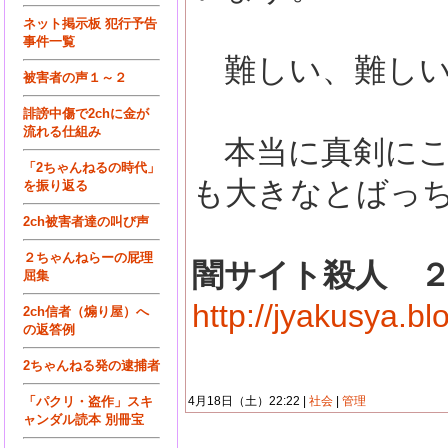
ネット掲示板 犯行予告
事件一覧
難しい、難しい
被害者の声１～２
誹謗中傷で2chに金が
流れる仕組み
本当に真剣にこ
「2ちゃんねるの時代」
も大きなとばっ
を振り返る
2ch被害者達の叫び声
２ちゃんねらーの屁理
闇サイト殺人 
屈集
http://jyakusya.b
2ch信者（煽り屋）へ
の返答例
2ちゃんねる発の逮捕者
「パクリ・盗作」スキ
4月18日（土）22:22 |
社会
|
管理
ャンダル読本 別冊宝