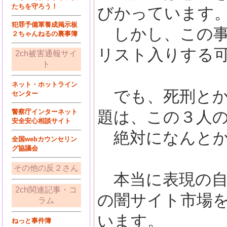
たちを守ろう！
びかっています
犯罪予備軍養成掲示板
しかし、この事
２ちゃんねるの裏事簿
リスト入りする
2ch被害通報サイ
ト
ネット・ホットライン
でも、死刑とか
センター
警察庁インターネット
題は、この３人
安全安心相談サイト
絶対になんとか
全国webカウンセリン
グ協議会
その他の反２さん
本当に表現の自
2ch関連記事・コ
の闇サイト市場
ラム
います。
ねっと事件簿