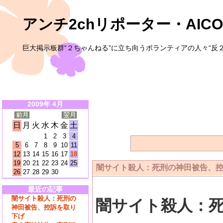
アンチ2chリポーター・AICO
巨大掲示板群“２ちゃんねる”に立ち向うボランティアの人々“反２
2009年 4月
日
月
火
水
木
金
土
1
2
3
4
5
6
7
8
9
10
11
12
13
14
15
16
17
18
19
20
21
22
23
24
25
闇サイト殺人：死刑の神田被告、
26
27
28
29
30
最近の記事
闇サイト殺人：死刑の
闇サイト殺人：
神田被告、控訴を取り
下げ