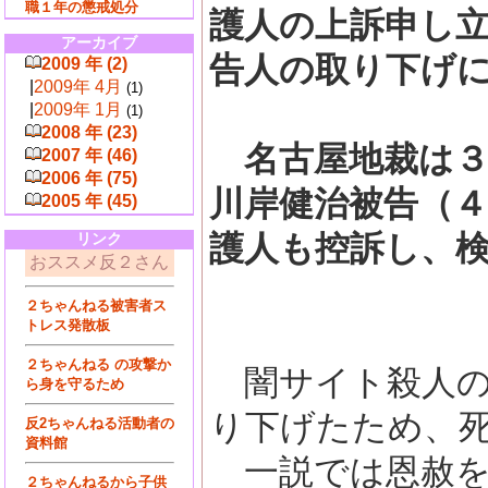
職１年の懲戒処分
護人の上訴申し
アーカイブ
告人の取り下げ
2009 年 (2)
|
2009年 4月
(1)
|
2009年 1月
(1)
2008 年 (23)
名古屋地裁は３
2007 年 (46)
2006 年 (75)
川岸健治被告（
2005 年 (45)
護人も控訴し、
リンク
おススメ反２さん
２ちゃんねる被害者ス
トレス発散板
２ちゃんねる の攻撃か
闇サイト殺人の
ら身を守るため
り下げたため、
反2ちゃんねる活動者の
資料館
一説では恩赦を
２ちゃんねるから子供