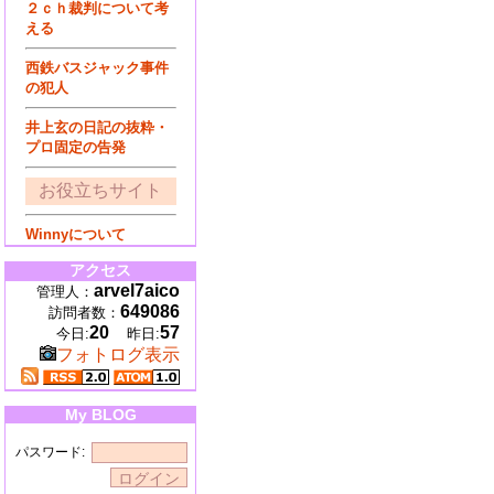
２ｃｈ裁判について考
える
西鉄バスジャック事件
の犯人
井上玄の日記の抜粋・
プロ固定の告発
お役立ちサイト
Winnyについて
アクセス
arvel7aico
管理人：
649086
訪問者数：
20
57
今日:
昨日:
フォトログ表示
My BLOG
パスワード: