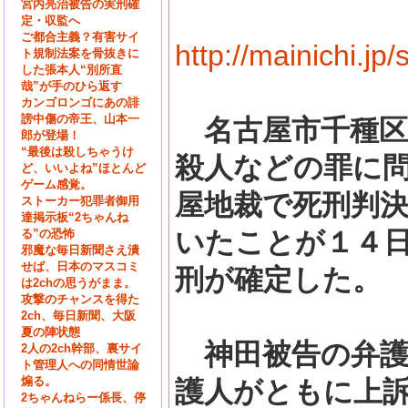
宮内亮治被告の実刑確
定・収監へ
ご都合主義？有害サイ
http://mainichi.
ト規制法案を骨抜きに
した張本人“別所直
哉”が手のひら返す
カンゴロンゴにあの誹
謗中傷の帝王、山本一
名古屋市千種区
郎が登場！
“最後は殺しちゃうけ
殺人などの罪に
ど、いいよね”ほとんど
ゲーム感覚。
屋地裁で死刑判
ストーカー犯罪者御用
達掲示板“2ちゃんね
いたことが１４
る”の恐怖
邪魔な毎日新聞さえ潰
せば、日本のマスコミ
刑が確定した。
は2chの思うがまま。
攻撃のチャンスを得た
2ch、毎日新聞、大阪
夏の陣状態
神田被告の弁護
2人の2ch幹部、裏サイ
ト管理人への同情世論
煽る。
護人がともに上
2ちゃんねらー係長、停