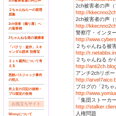
2ch被害者達の叫び声
2ch被害者の声
２ちゃんねらーの屁理
http://kkecnno2c
屈集
2ch被害者の声
2ch信者（煽り屋）へ
http://kkecnno2c
の返答例
警察庁・インタ
2ちゃんねる発の逮捕者
http://www.cybers
２ちゃんねる被
「パクリ・盗作」スキ
ャンダル読本 別冊宝
http://r.netabbs.
２ちゃんねる か
２ｃｈ裁判について考
http://anti2ch.bl
える
アンチ2chリポー
西鉄バスジャック事件
http://arvel7aico.b
の犯人
ブログの「2ちゃ
井上玄の日記の抜粋・
http://www.yomiu
プロ固定の告発
「集団ストーカ
お役立ちサイト
http://stalker.clien
人権問題
Winnyについて