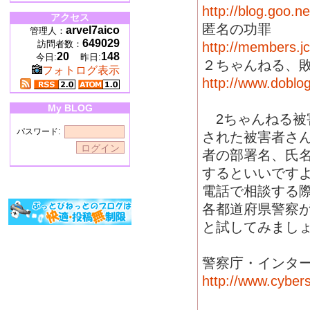
http://blog.goo.
アクセス
匿名の功罪
arvel7aico
管理人：
649029
訪問者数：
http://members.j
20
148
今日:
昨日:
２ちゃんねる、
フォトログ表示
http://www.dobl
My BLOG
2ちゃんねる被
パスワード:
された被害者さん
者の部署名、氏
するといいです
電話で相談する
各都道府県警察
と試してみまし
警察庁・インタ
http://www.cybers