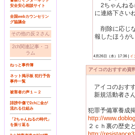
警察庁インターネット
2ちゃんねる
安全安心相談サイト
に連絡下さい
全国webカウンセリン
グ協議会
削除に応じな
その他の反２さん
報したほうが
2ch関連記事・コ
ラム
4月26日（水）17:36 |
イ
ねっと事件簿
アイコのおすすめ資料で
ネット掲示板 犯行予告
事件一覧
アイコのおすすめ
被害者の声１～２
新規活動者さん
誹謗中傷で2chに金が
流れる仕組み
犯罪予備軍養成
http://www.doblo
「2ちゃんねるの時代」
を振り返る
２ｃｈ裏の歴史
http://resistance