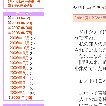
2ちゃんねらー係長、停
職１年の懲戒処分
4月29日（土）21:26 |
イ
アーカイブ
2ch告発HP“2
2009 年 (2)
2008 年 (23)
2007 年 (46)
ジオシティに
2006 年 (75)
うですね。
|
2006年12月
(7)
|
2006年11月
私の知人の弁
(4)
|
2006年10月
(5)
されていまし
|
2006年 9月
(4)
なのになんで
|
2006年 8月
(4)
開設以来、約
|
2006年 7月
(7)
|
2006年 6月
を集めていた
(4)
|
2006年 5月
(8)
|
2006年 4月
(6)
新アドはこれ
|
2006年 3月
(6)
|
2006年 2月
(7)
これって言論
|
2006年 1月
(13)
2005 年 (45)
人々の知る権
いつから日本
リンク