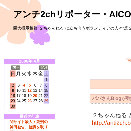
アンチ2chリポーター・AICO
巨大掲示板群“２ちゃんねる”に立ち向うボランティアの人々“反２
簡
2006年 4月
日
月
火
水
木
金
土
1
2
3
4
5
6
7
8
9
10
11
12
13
14
15
16
17
18
19
20
21
22
パパさんBlogが
23
24
25
26
27
28
29
30
２ちゃんねる
最近の記事
闇サイト殺人：死刑の
http://anti2ch.
神田被告、控訴を取り