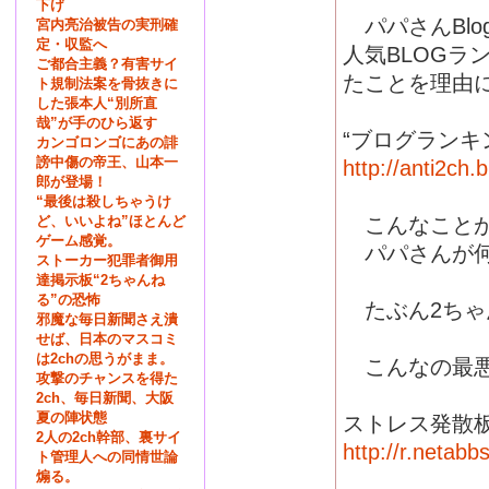
下げ
パパさんBlo
宮内亮治被告の実刑確
定・収監へ
人気BLOG
ご都合主義？有害サイ
たことを理由
ト規制法案を骨抜きに
した張本人“別所直
哉”が手のひら返す
“ブログランキ
カンゴロンゴにあの誹
謗中傷の帝王、山本一
http://anti2ch.
郎が登場！
“最後は殺しちゃうけ
ど、いいよね”ほとんど
こんなことが
ゲーム感覚。
パパさんが何
ストーカー犯罪者御用
達掲示板“2ちゃんね
る”の恐怖
たぶん2ちゃん
邪魔な毎日新聞さえ潰
せば、日本のマスコミ
は2chの思うがまま。
こんなの最悪
攻撃のチャンスを得た
2ch、毎日新聞、大阪
夏の陣状態
ストレス発散
2人の2ch幹部、裏サイ
http://r.netab
ト管理人への同情世論
煽る。