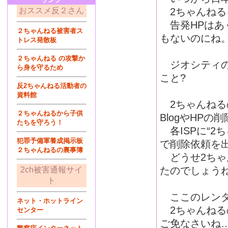
おススメ反２さん
2ちゃんねる
告発HPはあ
２ちゃんねる被害者ス
もないのにね
トレス発散板
２ちゃんねる の攻撃か
ジオシティの
ら身を守るため
こと?
反2ちゃんねる活動者の
資料館
2ちゃんねる
２ちゃんねるから子供
BlogやHP
たちを守ろう！
各ISPに“2
犯罪予備軍養成掲示板
で削除依頼を
２ちゃんねるの裏事簿
どうせ2ちゃ
たのでしょう
2ch被害通報サイ
ト
ここのレンタ
ネット・ホットライン
2ちゃんねる
センター
ご免なさいね