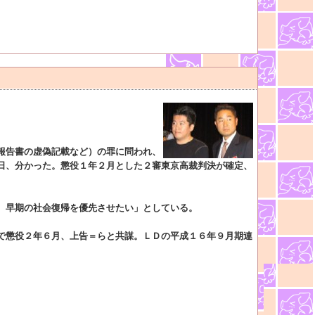
報告書の虚偽記載など）の罪に問われ、
日、分かった。懲役１年２月とした２審東京高裁判決が確定、
、早期の社会復帰を優先させたい」としている。
で懲役２年６月、上告＝らと共謀。ＬＤの平成１６年９月期連