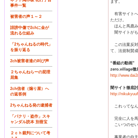
ます。
事件一覧
有害サイトへ
被害者の声１～２
ただけ。
ほんと馬鹿み
誹謗中傷で2chに金が
闇サイトがも
流れる仕組み
「2ちゃんねるの時代」
この法案反対派
を振り返る
て、法規制賛
2ch被害者達の叫び声
“番組の動画”
zero.villa
２ちゃんねらーの屁理
http://www.dai2
屈集
闇サイト徹底討
2ch信者（煽り屋）へ
http://nikukyuu
の返答例
2ちゃんねる発の逮捕者
これってなん
「パクリ・盗作」スキ
完全に人を馬
ャンダル読本 別冊宝
こいつのせい
２ｃｈ裁判について考
事業者の自主