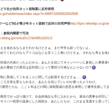
など５社が自民ネット規制案に反対表明
ei.co.jp/mobile/news/index.aspx?n=MMIT2A000023042008
フーなど5社が青少年ネット規制で反対の共同声明
http://itpro.nikkeibp.co.jp
案：参院内閣委で可決
co.btblog.jp/cm/kulSc17dA48514101/1/
えを改めるならまだわかるけどさぁ、まだ半年も経ってないよ。
めてくれたのならアイコはなにも言うこと無いけどさぁ、それなら考えを改
対派の代表だったんだから、あんたを信じてキャンペーンに参加した事業者
あの番組での発言は反対派にとって裏切り行為なんじゃないの？
制に賛成してくれることに関しては歓迎するけどさぁ……
ころ主張を変えられると、あんたを信じていいのか困っちゃうわけ。
の運営たちも、ここ１年ほどの間に規制賛成の意思を表明して優等生面して
商売でがっぽり儲けて、社会的地位も手に入れたから、過去の悪事を封印し
をサイバー犯罪の温床にした戦犯を、あたしたちが、このまま見逃すと思って