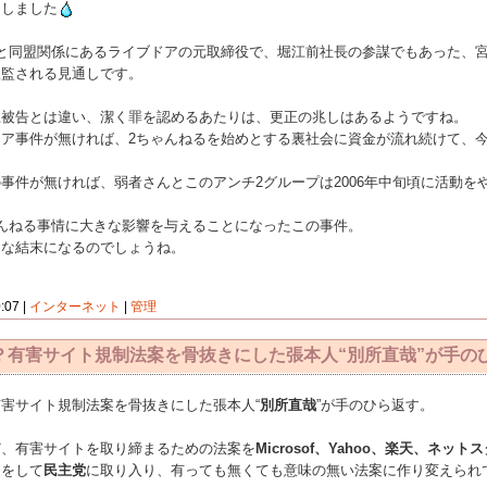
しました
と同盟関係にあるライブドアの元取締役で、堀江前社長の参謀でもあった、宮
監される見通しです。
被告とは違い、潔く罪を認めるあたりは、更正の兆しはあるようですね。
ア事件が無ければ、2ちゃんねるを始めとする裏社会に資金が流れ続けて、今
件が無ければ、弱者さんとこのアンチ2グループは2006年中旬頃に活動を
んねる事情に大きな影響を与えることになったこの事件。
な結末になるのでしょうね。
7 |
インターネット
|
管理
？有害サイト規制法案を骨抜きにした張本人“別所直哉”が手の
害サイト規制法案を骨抜きにした張本人“
別所直哉
”が手のひら返す。
、有害サイトを取り締まるための法案を
Microsof、Yahoo、楽天、ネ
ンをして
民主党
に取り入り、有っても無くても意味の無い法案に作り変えられ