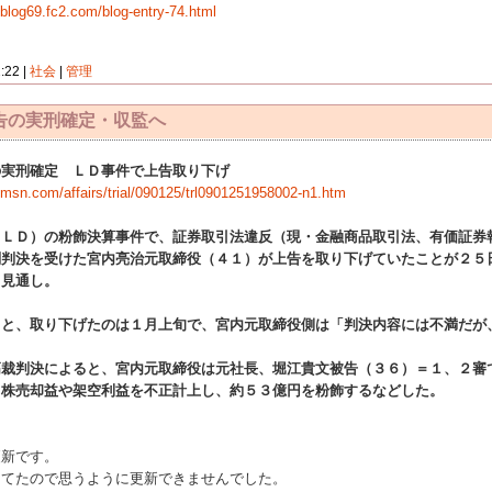
.blog69.fc2.com/blog-entry-74.html
2 |
社会
|
管理
告の実刑確定・収監へ
の実刑確定 ＬＤ事件で上告取り下げ
p.msn.com/affairs/trial/090125/trl0901251958002-n1.htm
ＬＤ）の粉飾決算事件で、証券取引法違反（現・金融商品取引法、有価証券
刑判決を受けた宮内亮治元取締役（４１）が上告を取り下げていたことが２５
る見通し。
と、取り下げたのは１月上旬で、宮内元取締役側は「判決内容には不満だが
裁判決によると、宮内元取締役は元社長、堀江貴文被告（３６）＝１、２審
Ｄ株売却益や架空利益を不正計上し、約５３億円を粉飾するなどした。
新です。
てたので思うように更新できませんでした。