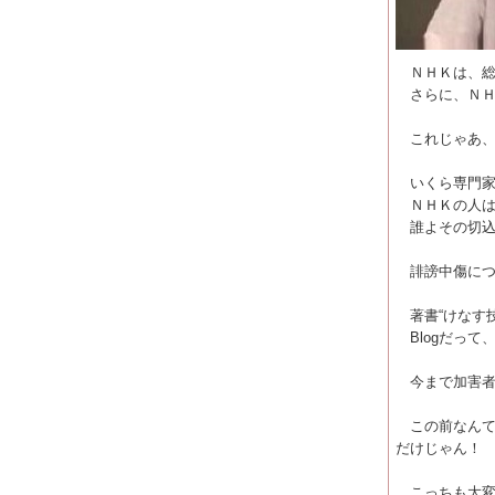
ＮＨＫは、総合
さらに、ＮＨ
これじゃあ、
いくら専門家
ＮＨＫの人は
誰よその切込
誹謗中傷につ
著書“けなす技
Blogだって
今まで加害者
この前なんて、
だけじゃん！
こっちも大変