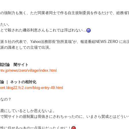
の強制力も無く、ただ同業者同士で作る自主規制委員を作るだけで、総務省
たい。
とで殺された磯谷利恵さんもこれでは浮ばれない…
５社の代表で、Yahoo法務部長“別所直哉”が、報道番組NEWS ZERO 
成派の識者としての立場で出演。
ge徹底討論 闇サイト
ntv.jp/news/zero/village/index.html
論 ｜ ネットの相対化
font.blog22.fc2.com/blog-entry-49.html
なの？
鹿にしているとしか思えないよ。
で闇サイトの規制案は骨抜きにされちゃったのに、いまさら賛成とはどうい
性に任せるべきの一点張りだったくせに！