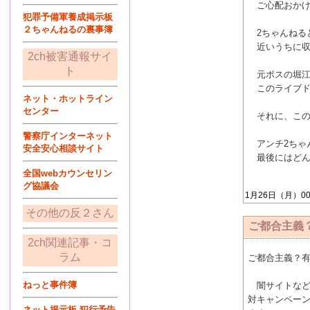
ご心配おかけ
犯罪予備軍養成掲示板
２ちゃんねるの裏事簿
2ちゃんねる
近いうちに収
2ch被害通報サイ
ト
元ボスの堀江
このライブド
ネット・ホットライン
センター
それに、この事
警察庁インターネット
アンチ2ちゃ
安全安心相談サイト
最後にはどん
全国webカウンセリン
グ協議会
1月26日（月）00:0
その他の反２さん
ご都合主義
2ch関連記事・コ
ラム
ご都合主義？有
ねっと事件簿
闇サイトなど
対キャンペー
ネット掲示板 犯行予告