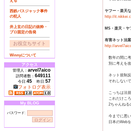
える
ヤフー・楽天
西鉄バスジャック事件
の犯人
http://it.nikk
井上玄の日記の抜粋・
MS・楽天・ヤ
プロ固定の告発
有害ネット法
お役立ちサイト
http://arvel7ai
Winnyについて
数年の間に考
別に考えを改
アクセス
arvel7aico
管理人：
ネット規制反
649111
訪問者数：
45
57
それしないで
今日:
昨日:
フォトログ表示
こっちは法規
これだけころ
My BLOG
2ちゃんねる
パスワード:
今までに悪い
日本のWeb