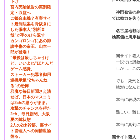
下げ
宮内亮治被告の実刑確
神田被告の弁
定・収監へ
ご都合主義？有害サイ
ては効力を失
ト規制法案を骨抜きに
した張本人“別所直
名古屋地裁は
哉”が手のひら返す
検察側は川岸
カンゴロンゴにあの誹
謗中傷の帝王、山本一
郎が登場！
闇サイト殺人
“最後は殺しちゃうけ
一説では恩赦
ど、いいよね”ほとんど
しかし、この
ゲーム感覚。
ストーカー犯罪者御用
達掲示板“2ちゃんね
でも、死刑と
る”の恐怖
絶対になんと
邪魔な毎日新聞さえ潰
せば、日本のマスコミ
本当に表現の
は2chの思うがまま。
攻撃のチャンスを得た
難しい、難し
2ch、毎日新聞、大阪
夏の陣状態
本当に真剣に
2人の2ch幹部、裏サイ
ト管理人への同情世論
煽る。
闇サイト殺人