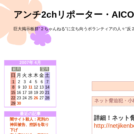
アンチ2chリポーター・AICO
巨大掲示板群“２ちゃんねる”に立ち向うボランティアの人々“反２
2007年 4月
日
月
火
水
木
金
土
1
2
3
4
5
6
7
8
9
10
11
12
13
14
15
16
17
18
19
20
21
22
23
24
25
26
27
28
ネット脅迫犯・小
29
30
最近の記事
詳細！ネット
闇サイト殺人：死刑の
神田被告、控訴を取り
http://netjiken
下げ