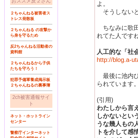
おススメ反２さん
よ。
そうしないと
２ちゃんねる被害者ス
トレス発散板
ちなみに歌田
２ちゃんねる の攻撃か
れてた人です
ら身を守るため
反2ちゃんねる活動者の
人工的な「社
資料館
http://blog.a-
２ちゃんねるから子供
たちを守ろう！
最後に池内ひ
犯罪予備軍養成掲示板
られています
２ちゃんねるの裏事簿
2ch被害通報サイ
(引用)
ト
わたしから言
しかないとい
ネット・ホットライン
センター
うな幾人もの
トを介して感
警察庁インターネット