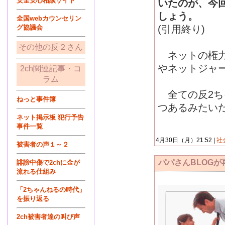
安全安心相談サイト
いたのが、今
しょう。
全国webカウンセリン
グ協議会
(引用終り)
その他の反２さん
ネットの権力
やネットジャ
2ch関連記事・コ
ラム
全ての反2ち
ねっと事件簿
つあるみたい
ネット掲示板 犯行予告
事件一覧
4月30日（月）21:52 |
社
被害者の声１～２
パパさんBLOG
誹謗中傷で2chに金が
流れる仕組み
「2ちゃんねるの時代」
を振り返る
2ch被害者達の叫び声