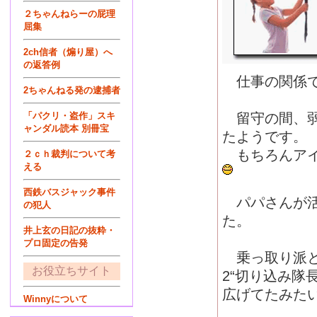
２ちゃんねらーの屁理
屈集
2ch信者（煽り屋）へ
の返答例
仕事の関係で
2ちゃんねる発の逮捕者
「パクリ・盗作」スキ
留守の間、弱
ャンダル読本 別冊宝
たようです。
もちろんアイ
２ｃｈ裁判について考
える
西鉄バスジャック事件
パパさんが活
の犯人
た。
井上玄の日記の抜粋・
プロ固定の告発
乗っ取り派と
お役立ちサイト
2“切り込み隊
広げてたみた
Winnyについて