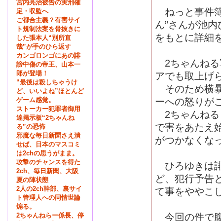
宮内亮治被告の実刑確
ねっと事件簿
定・収監へ
ご都合主義？有害サイ
ん”さんが池
ト規制法案を骨抜きに
をもとに詳細
した張本人“別所直
哉”が手のひら返す
カンゴロンゴにあの誹
2ちゃんねる
謗中傷の帝王、山本一
郎が登場！
アでも取上げ
“最後は殺しちゃうけ
そのため横暴
ど、いいよね”ほとんど
ゲーム感覚。
ーへの怒りが
ストーカー犯罪者御用
2ちゃんねる
達掲示板“2ちゃんね
で害をあたえ
る”の恐怖
邪魔な毎日新聞さえ潰
がつかなくな
せば、日本のマスコミ
は2chの思うがまま。
攻撃のチャンスを得た
ひろゆきは誹
2ch、毎日新聞、大阪
ど、犯行予告
夏の陣状態
2人の2ch幹部、裏サイ
て事をややこ
ト管理人への同情世論
煽る。
2ちゃんねらー係長、停
今回の件で腹