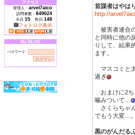
アクセス
首謀者はやはり
arvel7aico
管理人：
http://arvel7a
649024
訪問者数：
15
148
今日:
昨日:
フォトログ表示
被害者連合の実
と同時に他の
My BLOG
りして、結果
パスワード:
ます。
マスコミと太
過ぎ
おまけに2ち
噛みついて…
さくらちゃん
でもう大変…
黒のがんだる