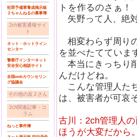
トを作るのさぁ！
犯罪予備軍養成掲示板
２ちゃんねるの裏事簿
矢野って人、絶対
2ch被害通報サイ
ト
相変わらず周りの
ネット・ホットライン
センター
を並べたてていま
警察庁インターネット
本当にきっちり削
安全安心相談サイト
んだけどね。
全国webカウンセリン
グ協議会
こんな管理人たち
その他の反２さん
は、被害者が可哀
2ch関連記事・コ
ラム
古川：2ch管理人
ねっと事件簿
ほうが大変だから
ネット掲示板 犯行予告