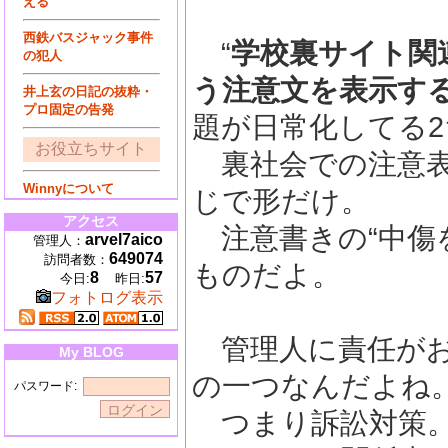
える
西鉄バスジャック事件
“
学校裏サイト関
の犯人
う注意文を表示す
井上玄の日記の抜粋・
プロ固定の告発
題が日常化してる
お役立ちサイト
裏社会での注意表
Winnyについて
じで形だけ。
アクセス
注意書きの“中傷を
arvel7aico
管理人：
649074
訪問者数：
ものだよ。
8
57
今日:
昨日:
フォトログ表示
管理人に責任がお
My BLOG
の一つなんだよね
パスワード:
つまり訴訟対策