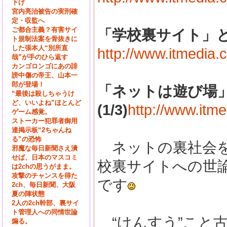
下げ
宮内亮治被告の実刑確
定・収監へ
ご都合主義？有害サイ
「学校裏サイト」とは
ト規制法案を骨抜きに
した張本人“別所直
http://www.itmedia.
哉”が手のひら返す
カンゴロンゴにあの誹
謗中傷の帝王、山本一
郎が登場！
「ネットは遊び場」
“最後は殺しちゃうけ
ど、いいよね”ほとんど
(1/3)
http://www.itm
ゲーム感覚。
ストーカー犯罪者御用
達掲示板“2ちゃんね
る”の恐怖
ネットの裏社会を
邪魔な毎日新聞さえ潰
せば、日本のマスコミ
校裏サイトへの世
は2chの思うがまま。
攻撃のチャンスを得た
です
2ch、毎日新聞、大阪
夏の陣状態
2人の2ch幹部、裏サイ
ト管理人への同情世論
“けんすう”こと
煽る。