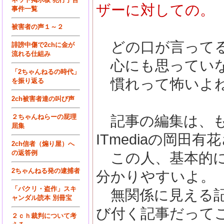
ザーに対しての。
事件一覧
被害者の声１～２
どの口が言って
誹謗中傷で2chに金が
流れる仕組み
心にも思っていな
「2ちゃんねるの時代」
慣れって怖いよ
を振り返る
2ch被害者達の叫び声
２ちゃんねらーの屁理
記事の編集は、も
屈集
ITmediaの岡田
2ch信者（煽り屋）へ
の返答例
この人、基本的に
2ちゃんねる発の逮捕者
分かりやすいよ。
「パクリ・盗作」スキ
無関係に見える記
ャンダル読本 別冊宝
び付く記事だって
２ｃｈ裁判について考