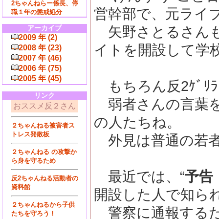
2ちゃんねらー係長、停
営幹部で、元ライ
職１年の懲戒処分
アーカイブ
矢野さとるさんも
2009 年 (2)
イトを開設して学
2008 年 (23)
2007 年 (46)
2006 年 (75)
2005 年 (45)
もちろん反2ｹﾞﾘ
リンク
弱者さんの言葉を
おススメ反２さん
の人たちね。
２ちゃんねる被害者ス
トレス発散板
外見は普通の若者
２ちゃんねる の攻撃か
ら身を守るため
最近では、“
予告
反2ちゃんねる活動者の
資料館
開設した人で知ら
２ちゃんねるから子供
警察に通報するだ
たちを守ろう！