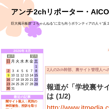
アンチ2chリポーター・AICO
巨大掲示板群“２ちゃんねる”に立ち向うボランティアの人々“反２
2026年 8月
日
月
火
水
木
金
土
1
2人の2ch幹部、裏サイト管理人へ
2
3
4
5
6
7
8
9
10
11
12
13
14
15
16
17
18
19
20
21
22
23
24
25
26
27
28
29
報道が「学校裏サ
30
31
は (1/2)
最近の記事
闇サイト殺人：死刑の
神田被告、控訴を取り
http://www.itmedia.