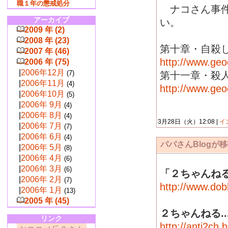
職１年の懲戒処分
ナコさん事件
アーカイブ
い。
2009 年 (2)
2008 年 (23)
第十章・自殺
2007 年 (46)
http://www.geo
2006 年 (75)
|
2006年12月
(7)
第十一章・殺
|
2006年11月
(4)
http://www.geo
|
2006年10月
(5)
|
2006年 9月
(4)
|
2006年 8月
(4)
3月28日（火）12:08 |
イ
|
2006年 7月
(7)
|
2006年 6月
(4)
パパさんBlogが
|
2006年 5月
(8)
|
2006年 4月
(6)
|
2006年 3月
(6)
「２ちゃんねる
|
2006年 2月
(7)
http://www.do
|
2006年 1月
(13)
2005 年 (45)
２ちゃんねる.
リンク
http://anti2ch.