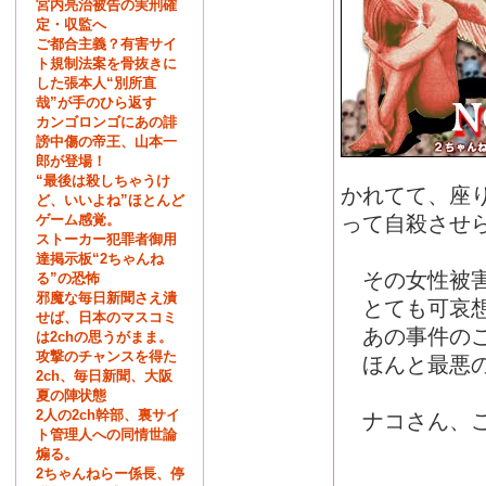
宮内亮治被告の実刑確
定・収監へ
ご都合主義？有害サイ
ト規制法案を骨抜きに
した張本人“別所直
哉”が手のひら返す
カンゴロンゴにあの誹
謗中傷の帝王、山本一
郎が登場！
“最後は殺しちゃうけ
かれてて、座
ど、いいよね”ほとんど
ゲーム感覚。
って自殺させ
ストーカー犯罪者御用
達掲示板“2ちゃんね
その女性被害
る”の恐怖
邪魔な毎日新聞さえ潰
とても可哀想
せば、日本のマスコミ
あの事件のこ
は2chの思うがまま。
攻撃のチャンスを得た
ほんと最悪の
2ch、毎日新聞、大阪
夏の陣状態
2人の2ch幹部、裏サイ
ナコさん、こ
ト管理人への同情世論
煽る。
2ちゃんねらー係長、停