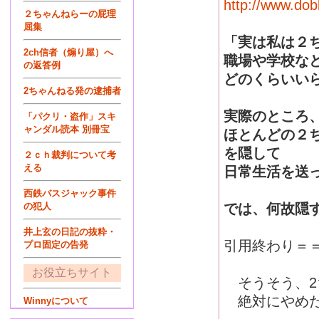
http://www.do
２ちゃんねらーの屁理
屈集
「実は私は２
2ch信者（煽り屋）へ
職場や学校な
の返答例
どのくらいい
2ちゃんねる発の逮捕者
実際のところ
「パクリ・盗作」スキ
ャンダル読本 別冊宝
ほとんどの２
を隠して
２ｃｈ裁判について考
える
日常生活を送
西鉄バスジャック事件
の犯人
では、何故隠
井上玄の日記の抜粋・
引用終わり＝
プロ固定の告発
お役立ちサイト
そうそう、2
絶対にやめた
Winnyについて