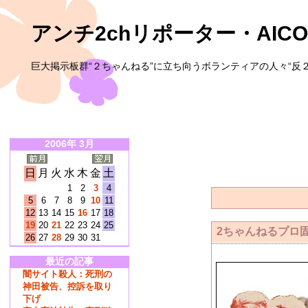
アンチ2chリポーター・AICO
巨大掲示板群“２ちゃんねる”に立ち向うボランティアの人々“反２
2006年 3月
日
月
火
水
木
金
土
1
2
3
4
5
6
7
8
9
10
11
12
13
14
15
16
17
18
19
20
21
22
23
24
25
2ちゃんねるプロ
26
27
28
29
30
31
最近の記事
闇サイト殺人：死刑の
神田被告、控訴を取り
下げ