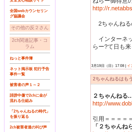
ねらー御得意
安全安心相談サイト
http://r.netab
全国webカウンセリン
グ協議会
2ちゃんねる
その他の反２さん
インターネッ
2ch関連記事・コ
らー?て日も
ラム
ねっと事件簿
3月19日（日）17:08 |
イ
ネット掲示板 犯行予告
事件一覧
2ちゃんねるはも
被害者の声１～２
２ちゃんねる.
誹謗中傷で2chに金が
流れる仕組み
http://www.do
「2ちゃんねるの時代」
を振り返る
引用＝＝＝＝
「２ちゃんね
2ch被害者達の叫び声