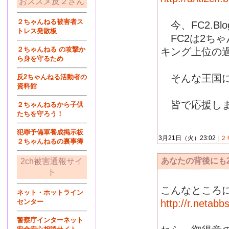
おススメ反２さん
２ちゃんねる被害者ス
今、FC2.B
トレス発散板
FC2は2ちゃ
２ちゃんねる の攻撃か
キング上位の過半数
ら身を守るため
そんな王国に
反2ちゃんねる活動者の
資料館
皆で応援しま
２ちゃんねるから子供
たちを守ろう！
犯罪予備軍養成掲示板
3月21日（火）23:02 |
２
２ちゃんねるの裏事簿
あなたの背後にも
2ch被害通報サイ
ト
こんなところに
ネット・ホットライン
センター
http://r.netab
警察庁インターネット