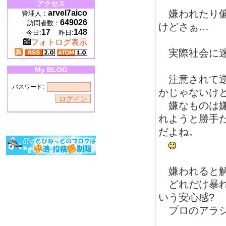
アクセス
嫌われたり偏
arvel7aico
管理人：
649026
訪問者数：
けどさぁ…
17
148
今日:
昨日:
フォトログ表示
実際社会に迷
My BLOG
注意されて逆
パスワード:
かじゃないけ
嫌なものは嫌
れようと勝手
だよね。
嫌われると解
どれだけ暴れ
いう安心感?
プロのアラシ