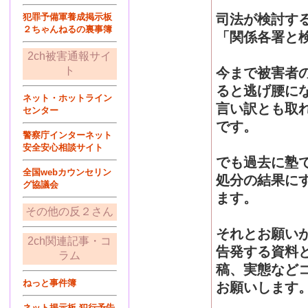
犯罪予備軍養成掲示板
司法が検討す
２ちゃんねるの裏事簿
「関係各署と
2ch被害通報サイ
ト
今まで被害者
ると逃げ腰に
ネット・ホットライン
言い訳とも取
センター
です。
警察庁インターネット
安全安心相談サイト
でも過去に塾
全国webカウンセリン
処分の結果に
グ協議会
ます。
その他の反２さん
それとお願い
2ch関連記事・コ
告発する資料
ラム
稿、実態など
ねっと事件簿
お願いします
ネット掲示板 犯行予告