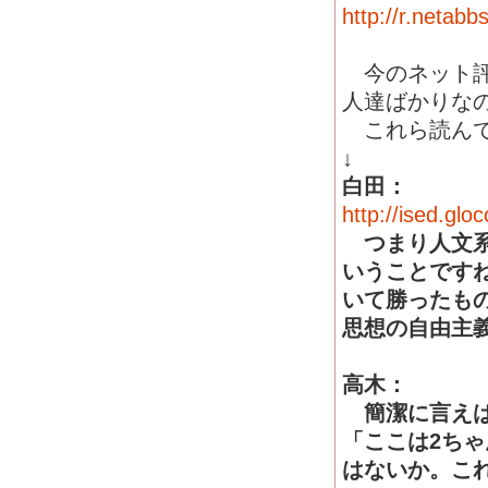
http://r.netab
今のネット評
人達ばかりな
これら読んで
↓
白田：
http://ised.gl
つまり人文系
いうことです
いて勝ったも
思想の自由主
高木：
簡潔に言えば
「ここは2ち
はないか。こ