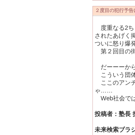
２度目の犯行予告
度重なる2ち
されたあげく
ついに怒り爆
第２回目の街
だーーーから
こういう団体
ここのアンチ
ゃ……
Web社会で
投稿者：塾長 投稿日
未来検索ブラジ