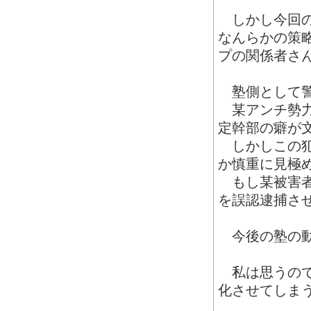
しかし今回の
なんらかの策
プの関係者さ
塾側として警
某アンチ勢力
定幹部の癖が
しかしこの犯
か慎重に見極
もし某被害者
を誤認逮捕さ
今後の塾の動
私は思うので
化させてしま