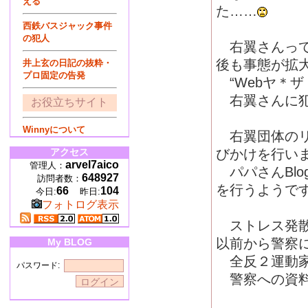
える
た……
西鉄バスジャック事件
の犯人
右翼さんって
後も事態が拡
井上玄の日記の抜粋・
プロ固定の告発
“Webヤ＊ザ
右翼さんに犯
お役立ちサイト
Winnyについて
右翼団体のリ
アクセス
びかけを行い
arvel7aico
管理人：
パパさんBlo
648927
訪問者数：
を行うようで
66
104
今日:
昨日:
フォトログ表示
ストレス発散
以前から警察
My BLOG
全反２運動家
パスワード:
警察への資料