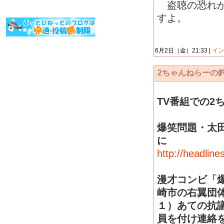
盗聴の恐れが
すよ。
6月2日（金）21:33 |
イン
2ちゃんねらーの
TV番組での2
爆笑問題・太
に
http://headlin
漫才コンビ「
崎市の右翼団
１）あての抗
員を付け連絡