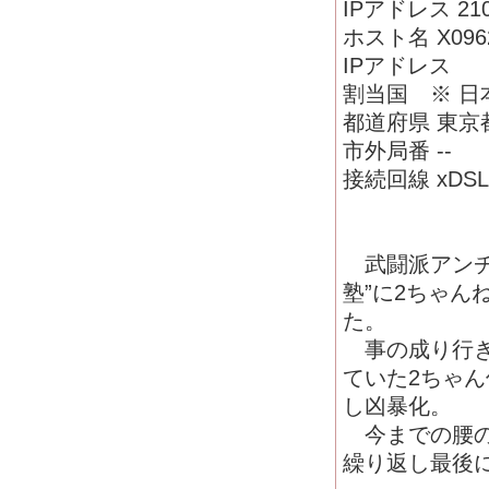
IPアドレス 210.
ホスト名 X096240
IPアドレス
割当国 ※ 日本 
都道府県 東京
市外局番 --
接続回線 xDSL
武闘派アンチ
塾”に2ちゃ
た。
事の成り行き
ていた2ちゃ
し凶暴化。
今までの腰の
繰り返し最後