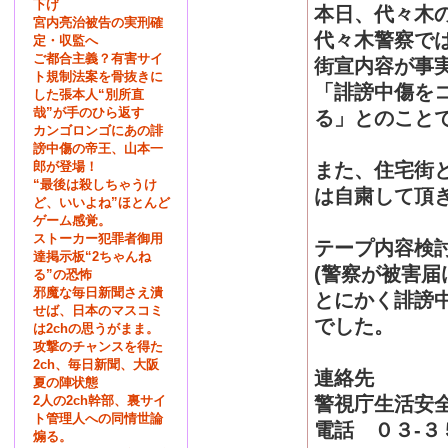
下げ
本日、代々木
宮内亮治被告の実刑確
代々木警察で
定・収監へ
ご都合主義？有害サイ
街宣内容が事実
ト規制法案を骨抜きに
「誹謗中傷を
した張本人“別所直
哉”が手のひら返す
る」とのこと
カンゴロンゴにあの誹
謗中傷の帝王、山本一
郎が登場！
また、住宅街
“最後は殺しちゃうけ
は自粛して頂
ど、いいよね”ほとんど
ゲーム感覚。
ストーカー犯罪者御用
テープ内容検討
達掲示板“2ちゃんね
(警察が被害
る”の恐怖
邪魔な毎日新聞さえ潰
とにかく誹謗
せば、日本のマスコミ
でした。
は2chの思うがまま。
攻撃のチャンスを得た
2ch、毎日新聞、大阪
連絡先
夏の陣状態
2人の2ch幹部、裏サイ
警視庁生活安
ト管理人への同情世論
電話 ０３-３
煽る。