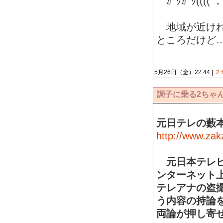
ｶﾞｸｶﾞｸ(((( ；ﾟ
地域が近けれ
ところだけど
5月26日（金）22:44 |
２
調子に乗る2ちゃん
元日テレの藪
http://www.zak
元日本テレビ
ンターネット
テレアナの盗
う内容の持論
両論が押し寄