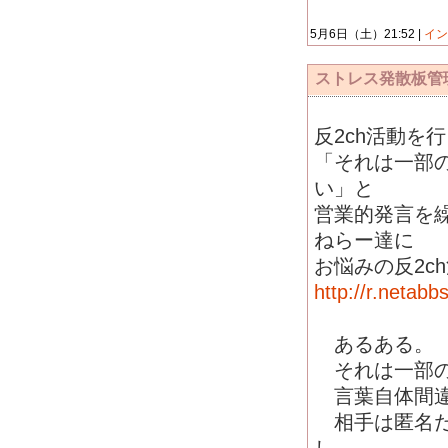
5月6日（土）21:52 |
イン
ストレス発散板管
反2ch活動を
「それは一部の
い」と
営業的発言を
ねらー達に
お悩みの反2c
http://r.netab
あるある。
それは一部の
言葉自体間違
相手は匿名だ