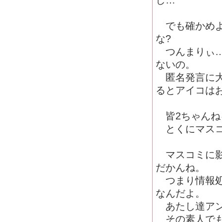
し…
でも確かめよ
な?
つんまりぃ…
ないの。
匿名発言に大
るとアイコは
皆2ちゃんね
とくにマスコ
マスコミに影
だかんね。
つまり情報処
なんだよ。
あたし達アン
その素人でも