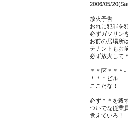
2006/05/20(Sat
放火予告
おれに犯罪を
必ずガソリン
お前の居場所
テナントもお
必ず放火して
＊＊区＊＊＊-
＊＊＊ビル
ここだな！
必ず＊＊を殺
ついでな従業
覚えていろ！