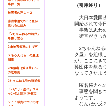
事件一覧
（引用終り）
被害者の声１～２
大日本愛国政
誹謗中傷で2chに金が
開始されて今
流れる仕組み
事態は思わぬ
「2ちゃんねるの時代」
街宣がきっか
を振り返る
2ch被害者達の叫び声
2ちゃんねる
ク屋）を組織
２ちゃんねらーの屁理
屈集
が、ここにき
翼団体を祭る
2ch信者（煽り屋）へ
なってきたよ
の返答例
2ちゃんねる発の逮捕者
匿名権力への
「パクリ・盗作」スキ
事態を聞きつ
ャンダル読本 別冊宝
ようです。
２ｃｈ裁判について考
なんだか反２