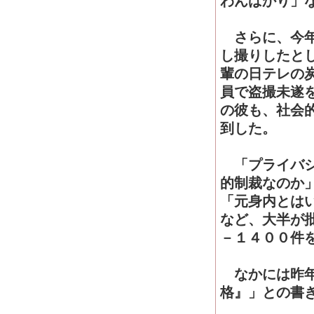
わんばかり」
さらに、今年
し撮りしたと
輩の日テレの
員で盗撮未遂
の彼も、社会
到した。
「プライバシ
的制裁なのか
「元身内とは
など、大半が
－１４００件
なかには昨年
格』」との書