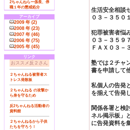
2ちゃんねらー係長、停
職１年の懲戒処分
生活安全相談
アーカイブ
０３－３５０
2009 年 (2)
2008 年 (23)
犯罪被害者悩
2007 年 (46)
０３－３５９
2006 年 (75)
2005 年 (45)
ＦＡＸ０３－
リンク
塾では２チャ
おススメ反２さん
書を申請して
２ちゃんねる被害者ス
トレス発散板
私個人の告発
２ちゃんねる の攻撃か
を揃えて告発
ら身を守るため
反2ちゃんねる活動者の
関係各署と検
資料館
ネル掲示板」
２ちゃんねるから子供
に告発資料を
たちを守ろう！