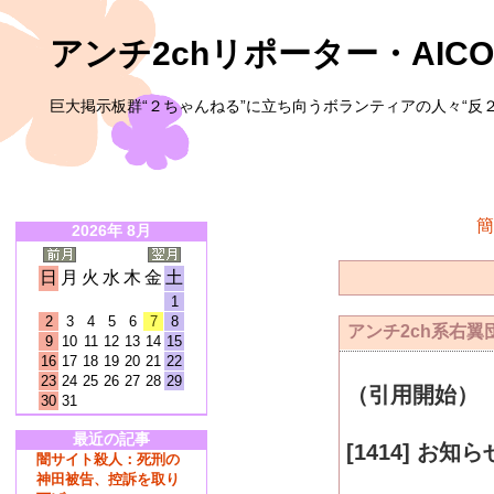
アンチ2chリポーター・AICO
巨大掲示板群“２ちゃんねる”に立ち向うボランティアの人々“反２
簡
2026年 8月
日
月
火
水
木
金
土
1
2
3
4
5
6
7
8
アンチ2ch系右
9
10
11
12
13
14
15
16
17
18
19
20
21
22
23
24
25
26
27
28
29
（引用開始）
30
31
最近の記事
[1414] お知ら
闇サイト殺人：死刑の
神田被告、控訴を取り