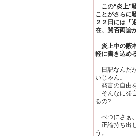
この“炎上”
ことがさらに
２２日には「
在、賛否両論
炎上中の藪本
軽に書き込め
日記なんだか
いじゃん。
発言の自由を
そんなに発言
るの?
べつにさぁ、
正論持ち出し
う。